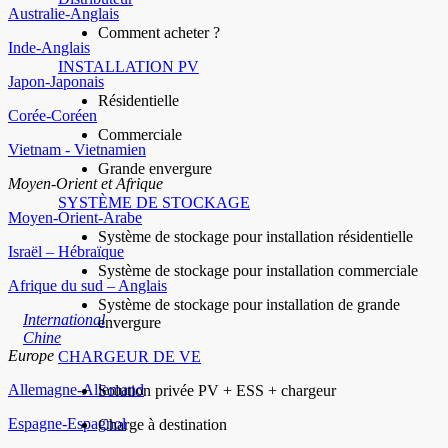
Australie-Anglais
Comment acheter ?
Inde-Anglais
INSTALLATION PV
Japon-Japonais
Résidentielle
Corée-Coréen
Commerciale
Vietnam - Vietnamien
Grande envergure
Moyen-Orient et Afrique
SYSTÈME DE STOCKAGE
Moyen-Orient-Arabe
Système de stockage pour installation résidentielle
Israël – Hébraïque
Système de stockage pour installation commerciale
Afrique du sud – Anglais
Système de stockage pour installation de grande
International
envergure
Chine
Europe
CHARGEUR DE VE
Allemagne-Allemand
Solution privée PV + ESS + chargeur
Espagne-Espagnol
Charge à destination