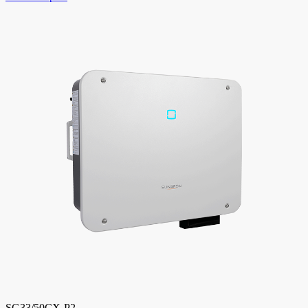
SG33/50CX-P2