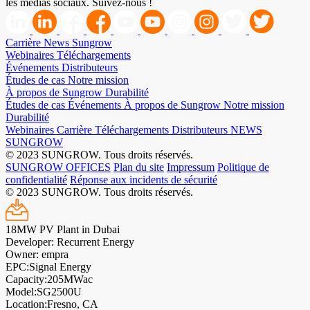
les médias sociaux. Suivez-nous !
Carrière
News Sungrow
Webinaires
Téléchargements
Événements
Distributeurs
Études de cas
Notre mission
À propos de Sungrow
Durabilité
Études de cas
Événements
À propos de Sungrow
Notre mission
Durabilité
Webinaires
Carrière
Téléchargements
Distributeurs
NEWS
SUNGROW
© 2023 SUNGROW. Tous droits réservés.
SUNGROW OFFICES
Plan du site
Impressum
Politique de
confidentialité
Réponse aux incidents de sécurité
© 2023 SUNGROW. Tous droits réservés.
18MW PV Plant in Dubai
Developer: Recurrent Energy
Owner: empra
EPC:Signal Energy
Capacity:205MWac
Model:SG2500U
Location:Fresno, CA