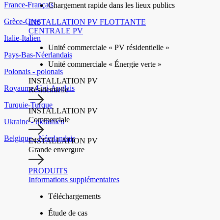
France-Français
Chargement rapide dans les lieux publics
Grèce-Grec
INSTALLATION PV FLOTTANTE
CENTRALE PV
Italie-Italien
Unité commerciale « PV résidentielle »
Pays-Bas-Néerlandais
Unité commerciale « Énergie verte »
Polonais - polonais
INSTALLATION PV
Royaume-Uni-Anglais
Résidentielle
Turquie-Turque
INSTALLATION PV
Commerciale
Ukraine - ukrainien
Belgique - Néerlandais
INSTALLATION PV
Grande envergure
PRODUITS
Informations supplémentaires
Téléchargements
Étude de cas