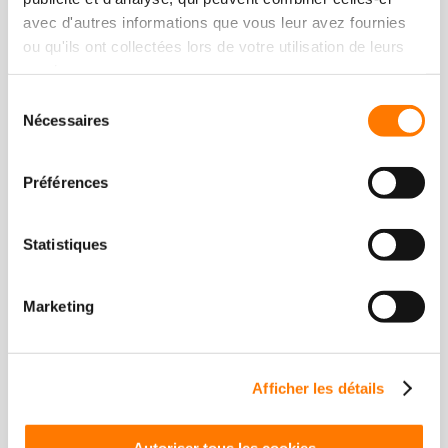
avec d'autres informations que vous leur avez fournies
Onduleur de chaîne
ou qu'ils ont collectées lors de votre utilisation de leurs
Onduleur central
services.
1+X Onduleur Modular
Sélection
Nécessaires
du
SYSTÈME DE STOCKAGE
consentement
Système de conversion d’énergie / Onduleur hybride
Préférences
Système de stockage de l’énergie
Batterie
Statistiques
ACCESSOIRES & SUPERVISION
Supervision
Marketing
Accessoires
CHARGEUR EV
Afficher les détails
Chargeur AC
Chargeur DC