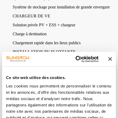
Système de stockage pour installation de grande envergure
CHARGEUR DE VE
Solution privée PV + ESS + chargeur
Charge à destination
Chargement rapide dans les lieux publics
INSTALLATION PV FLOTTANTE
INSTALLATION PV FLOTTANTE
CENTRALE PV
Ce site web utilise des cookies.
Unité commerciale « PV résidentielle »
Les cookies nous permettent de personnaliser le contenu
Unité commerciale « Énergie verte »
et les annonces, d'offrir des fonctionnalités relatives aux
PRODUITS
médias sociaux et d'analyser notre trafic. Nous
TOUS LES PRODUITS
partageons également des informations sur l'utilisation de
INSTALLATION PV
notre site avec nos partenaires de médias sociaux, de
MLPE
publicité et d'analyse, qui peuvent combiner celles-ci