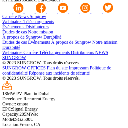
Carrière
News Sungrow
Webinaires
Téléchargements
Événements
Distributeurs
Études de cas
Notre mission
À propos de Sungrow
Durabilité
Études de cas
Événements
À propos de Sungrow
Notre mission
Durabilité
Webinaires
Carrière
Téléchargements
Distributeurs
NEWS
SUNGROW
© 2023 SUNGROW. Tous droits réservés.
SUNGROW OFFICES
Plan du site
Impressum
Politique de
confidentialité
Réponse aux incidents de sécurité
© 2023 SUNGROW. Tous droits réservés.
18MW PV Plant in Dubai
Developer: Recurrent Energy
Owner: empra
EPC:Signal Energy
Capacity:205MWac
Model:SG2500U
Location:Fresno, CA