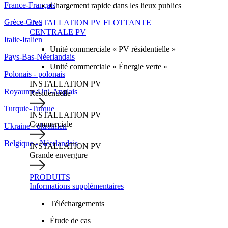
France-Français
Chargement rapide dans les lieux publics
Grèce-Grec
INSTALLATION PV FLOTTANTE
CENTRALE PV
Italie-Italien
Unité commerciale « PV résidentielle »
Pays-Bas-Néerlandais
Unité commerciale « Énergie verte »
Polonais - polonais
INSTALLATION PV
Royaume-Uni-Anglais
Résidentielle
Turquie-Turque
INSTALLATION PV
Commerciale
Ukraine - ukrainien
Belgique - Néerlandais
INSTALLATION PV
Grande envergure
PRODUITS
Informations supplémentaires
Téléchargements
Étude de cas