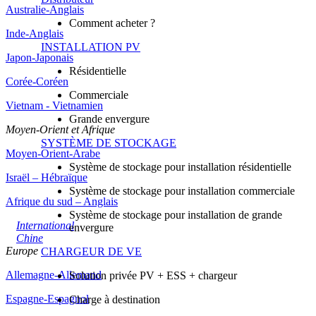
Australie-Anglais
Comment acheter ?
Inde-Anglais
INSTALLATION PV
Japon-Japonais
Résidentielle
Corée-Coréen
Commerciale
Vietnam - Vietnamien
Grande envergure
Moyen-Orient et Afrique
SYSTÈME DE STOCKAGE
Moyen-Orient-Arabe
Système de stockage pour installation résidentielle
Israël – Hébraïque
Système de stockage pour installation commerciale
Afrique du sud – Anglais
Système de stockage pour installation de grande
International
envergure
Chine
Europe
CHARGEUR DE VE
Allemagne-Allemand
Solution privée PV + ESS + chargeur
Espagne-Espagnol
Charge à destination